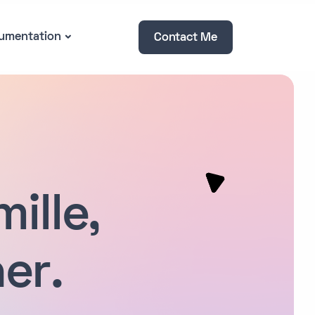
umentation
Contact Me
ille,
er.