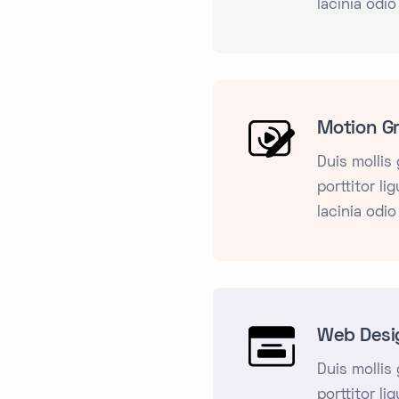
lacinia odio
Motion G
Duis mollis
porttitor li
lacinia odio
Web Desi
Duis mollis
porttitor li