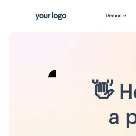
Demos
👋 H
a 