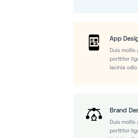
App Desi
Duis mollis
porttitor li
lacinia odio
Brand De
Duis mollis
porttitor li