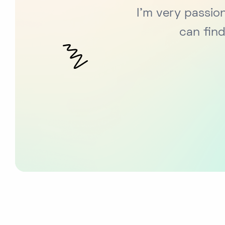
I’m very passio
can fin