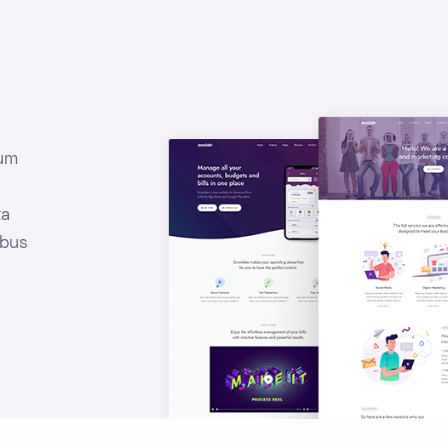
dum
ta
ibus