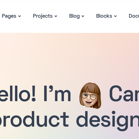
Pages
Projects
Blog
Blocks
Doc
ello! I'm
Cam
product design