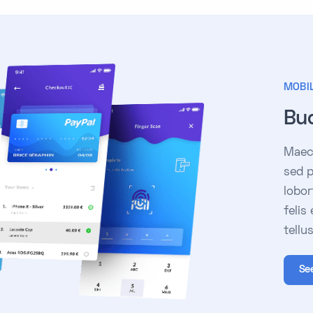
MOBI
Bu
Maece
sed p
lobor
felis
tellu
Se