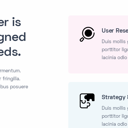
er is
User Res
igned
Duis mollis
eds.
porttitor li
lacinia odio
ermentum.
fringilla.
pibus posuere
Strategy 
Duis mollis
porttitor li
lacinia odio